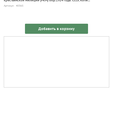
крестьянской милиции (РКМ) обр.1924 года. СССР, копи...
Артикул: 40365
Добавить в корзину