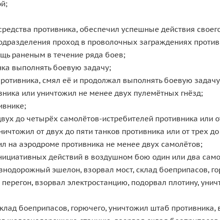
й;
средства противника, обеспечил успешные действия своег
подразделения проход в проволочных заграждениях против
ощь раненым в течение ряда боев;
нка выполнять боевую задачу;
противника, смял её и продолжал выполнять боевую задачу
вника или уничтожил не менее двух пулемётных гнёзд;
ивнике;
двух до четырёх самолётов-истребителей противника или 
ничтожил от двух до пяти танков противника или от трех д
л на аэродроме противника не менее двух самолётов;
нициативных действий в воздушном бою один или два само
нодорожный эшелон, взорвал мост, склад боеприпасов, го
ерегон, взорвал электростанцию, подорвал плотину, уничто
клад боеприпасов, горючего, уничтожил штаб противника,