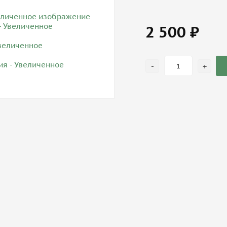
2 500 ₽
-
+