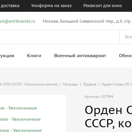
 доставка
Униформа на заказ
Реквизит для кино
ice@antikvariat.ru
Москва, Большой Саввинский пер., д.9, стр.
рукция
Книги
Военный антиквариат
Обно
-1953 (СССР - Сталинское время)
|
Награды
|
Ордена
|
Орден Славы III 
Артикул: 107994
Орден С
СССР, к