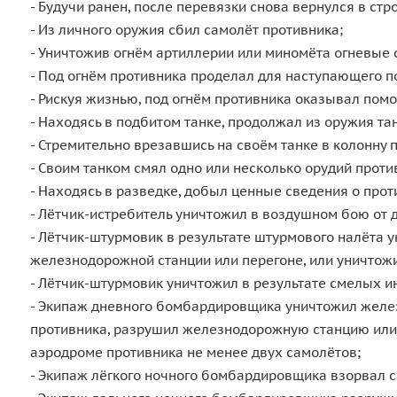
- Будучи ранен, после перевязки снова вернулся в стро
- Из личного оружия сбил самолёт противника;
- Уничтожив огнём артиллерии или миномёта огневые 
- Под огнём противника проделал для наступающего 
- Рискуя жизнью, под огнём противника оказывал пом
- Находясь в подбитом танке, продолжал из оружия та
- Стремительно врезавшись на своём танке в колонну 
- Своим танком смял одно или несколько орудий проти
- Находясь в разведке, добыл ценные сведения о прот
- Лётчик-истребитель уничтожил в воздушном бою от 
- Лётчик-штурмовик в результате штурмового налёта у
железнодорожной станции или перегоне, или уничтожи
- Лётчик-штурмовик уничтожил в результате смелых и
- Экипаж дневного бомбардировщика уничтожил желез
противника, разрушил железнодорожную станцию или п
аэродроме противника не менее двух самолётов;
- Экипаж лёгкого ночного бомбардировщика взорвал с