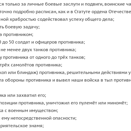
 только за личные боевые заслуги и подвиги, воинские ча
точно подробно расписан, как и в Статуте ордена Отечестве
чной храбростью содействовал успеху общего дела;
ть боевую задачу;
та противником;
0 до 50 солдат и офицеров противника;
 не менее двух танков противника;
 противника от одного до трёх танков;
 трёх самолётов противника;
окоп или блиндаж) противника, решительными действиями у
ста обороны противника и вывел наши войска в тыл противн
ика или захватил его;
позиции противника, уничтожил его пулемёт или миномёт;
ика с военным имуществом;
й ему непосредственной опасности;
приятельское знамя;