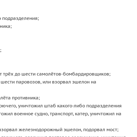
о подразделения;
ника;
;
от трёх до шести самолётов-бомбардировщиков;
о шести паровозов, или взорвал эшелон на
лёта противника;
рючего, уничтожил штаб какого-либо подразделения
жил военное судно, транспорт, катер, уничтожил на
 взорвал железнодорожный эшелон, подорвал мост;