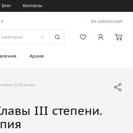
Блог
Контакты
 3
EN Leibstandart
вления
Архив
степени. СССР, копия
лавы III степени.
опия