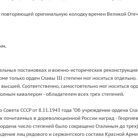
е, повторяющей оригинальную колодку времен Великой Оте
мм.
альных постановках и военно-исторических реконструкция
е только орден Славы III степени мог носиться отдельно.
высшей. Соответственно, самостоятельно мог носиться орден
 полным кавалером - обладателем всех трех степеней.
вета СССР от 8.11.1943 года "Об учреждении ордена Славы I
 почитаемых в дореволюционной России наград - Георгиевск
 ордена число степеней было сокращено Сталиным до трех)
ждения лиц рядового и сержантского состава Красной Арми