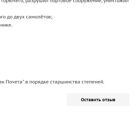
 горючего, разрушил портовое сооружение, уничтожил
го до двух самолётов;
нике.
ак Почета" в порядке старшинства степеней.
Оставить отзыв