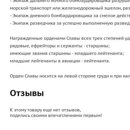
- Экипаж дальнего ночного бомбардировщика разруши
морской транспорт или железнодорожный эшелон, раз
- Экипаж дневного бомбардировщика за смелое действи
- Экипаж разведчика за успешно выполненную разведк
Награжденные орденами Славы всех трех степеней уд
рядовые, ефрейторы и сержанты - старшины;
имеющие звания старшины - младшего лейтенанта;
младшие лейтенанты в авиации - лейтенанта.
Орден Славы носится на левой стороне груди и при на
Отзывы
К этому товару еще нет отзывов,
поделись своими впечатлениями первым!