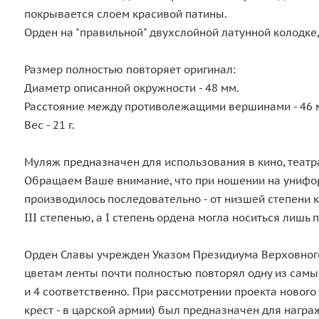
покрывается слоем красивой патины.
Орден на "правильной" двухслойной латунной колодк
Размер полностью повторяет оригинал:
Диаметр описанной окружности - 48 мм.
Расстояние между противолежащими вершинами - 46 
Вес - 21 г.
Муляж предназначен для использования в кино, театр
Обращаем Ваше внимание, что при ношении на униформ
производилось последовательно - от низшей степени к 
III степенью, а I степень ордена могла носиться лишь
Орден Славы учрежден Указом Президиума Верховного Со
цветам ленты почти полностью повторял одну из самых
и 4 соответственно. При рассмотрении проекта нового
крест - в царской армии) был предназначен для награ