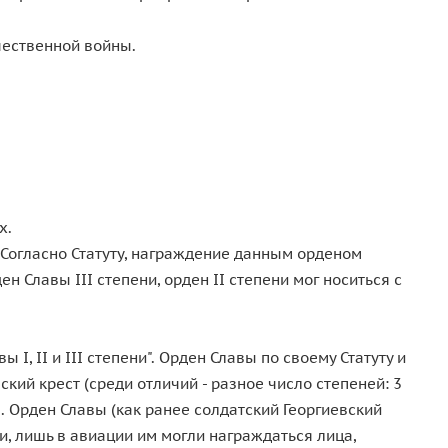
чественной войны.
х.
 Согласно Статуту, награждение данным орденом
 Славы III степени, орден II степени мог носиться с
, II и III степени". Орден Славы по своему Статуту и
ий крест (среди отличий - разное число степеней: 3
. Орден Славы (как ранее солдатский Георгиевский
и, лишь в авиации им могли награждаться лица,