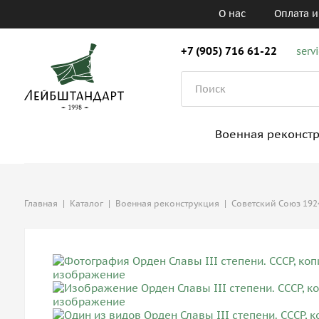
О нас
Оплата и
+7 (905) 716 61-22
serv
Военная реконст
Главная
|
Каталог
|
Военная реконструкция
|
Советский Союз 1924