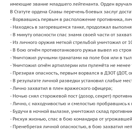
имеющие звание младшего лейтенанта. Орден вручался
В Статуте ордена Славы перечень боевых заслуг доста
- Ворвавшись первым в расположение противника, ли
- Находясь в загоревшемся танке, продолжал выполня
- В минуту опасности спас знамя своей части от захва
- Из личного оружия меткой стрельбой уничтожил от 1
- В бою огнём противотанкового ружья вывел из строя
- Уничтожил ручными гранатами на поле боя или в тылу
- Уничтожил огнём артиллерии или пулемёта не менее
- Презирая опасность, первым ворвался в ДЗОТ (ДОТ, 
- В результате личной разведки установил слабые ме
- Лично захватил в плен вражеского офицера;
- Ночью снял сторожевой пост (дозор, секрет) противн
- Лично, с находчивостью и смелостью пробравшись к 
- Будучи в ночной вылазке, уничтожил склад противн
- Рискуя жизнью, спас в бою командира от угрожавше
- Пренебрегая личной опасностью, в бою захватил не