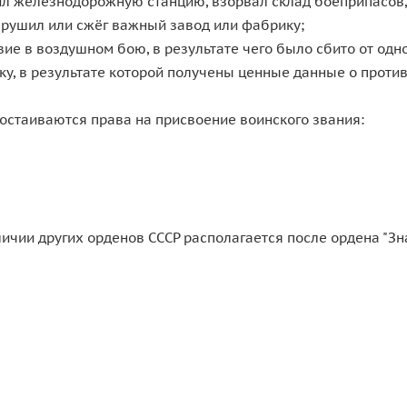
л железнодорожную станцию, взорвал склад боеприпасов,
рушил или сжёг важный завод или фабрику;
е в воздушном бою, в результате чего было сбито от одно
у, в результате которой получены ценные данные о против
остаиваются права на присвоение воинского звания:
личии других орденов СССР располагается после ордена "Зн