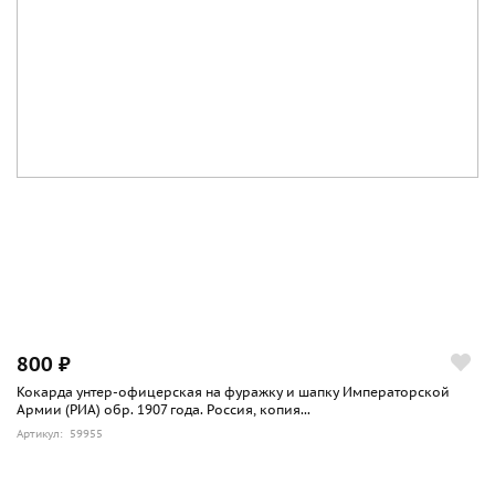
800 ₽
Кокарда унтер-офицерская на фуражку и шапку Императорской
Армии (РИА) обр. 1907 года. Россия, копия...
Артикул: 59955