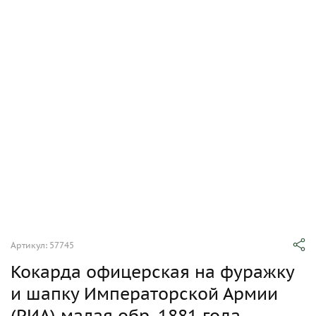
Артикул: 57745
Кокарда офицерская на фуражку
и шапку Императорской Армии
(РИА) малая обр. 1881 года.