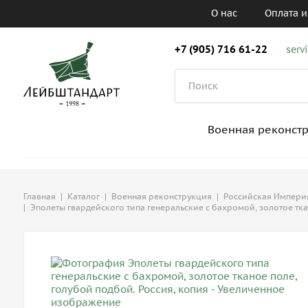
О нас
Оплата и
+7 (905) 716 61-22
serv
Военная реконст
Главная
|
Каталог
|
Военная реконструкция
|
Российская Империя,
|
Эполеты гвардейского типа генеральские с бахромой, золотое тка