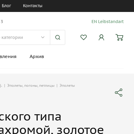
Блог
Контакты
 3
EN Leibstandart
вления
Архив
).
|
Эполеты, погоны, петлицы
|
Эполеты
ского типа
ахромой, золотое