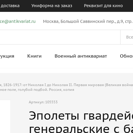
 доставка
Униформа на заказ
Реквизит для кино
ice@antikvariat.ru
Москва, Большой Саввинский пер., д.9, стр.
рукция
Книги
Военный антиквариат
Обно
 1826-1917: от Николая I до Николая II. Первая мировая (Великая война
ное поле, голубой подбой. Россия, копия
Артикул: 105553
Эполеты гвардей
генеральские с б