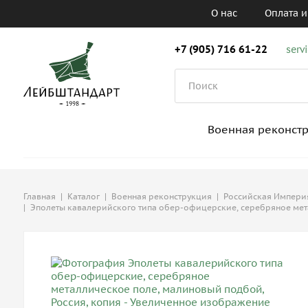
О нас
Оплата и
+7 (905) 716 61-22
serv
Военная реконст
Главная
|
Каталог
|
Военная реконструкция
|
Российская Империя,
|
Эполеты кавалерийского типа обер-офицерские, серебряное мет