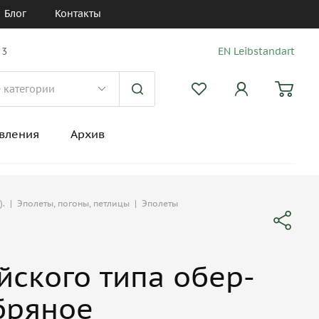
Блог
Контакты
 3
EN Leibstandart
вления
Архив
).
|
Эполеты, погоны, петлицы
|
Эполеты
йского типа обер-
бряное