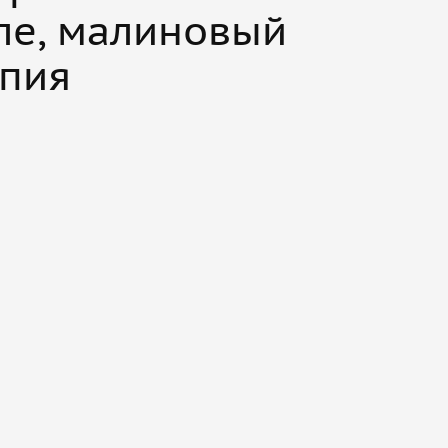
ле, малиновый
опия