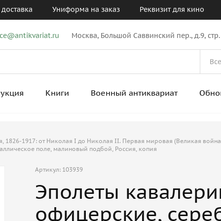
 доставка
Униформа на заказ
Реквизит для кино
ice@antikvariat.ru
Москва, Большой Саввинский пер., д.9, стр.
рукция
Книги
Военный антиквариат
Обно
 1826-1917: от Николая I до Николая II. Первая мировая (Великая война
аллическое поле, малиновый подбой, Россия, копия
Артикул: 103939
Эполеты кавалери
офицерские, сере