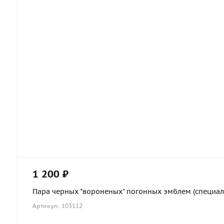
1 200 ₽
Пара черных "вороненых" погонных эмблем (специальн
Артикул: 103112