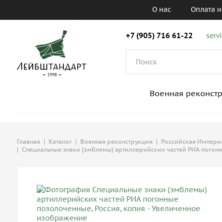
О нас
Оплата и
+7 (905) 716 61-22
serv
Военная реконст
Главная
|
Каталог
|
Военная реконструкция
|
Российская Империя,
|
Специальные знаки (эмблемы) артиллерийских частей РИА погонн