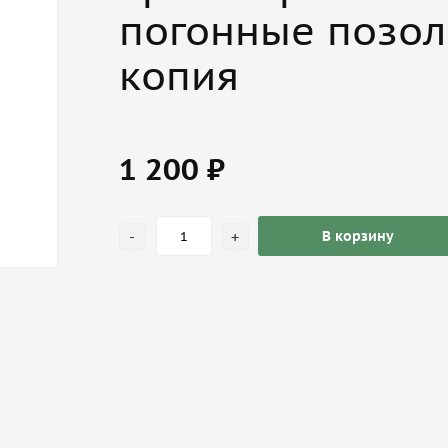
погонные позол
копия
1 200 ₽
-
+
В корзину