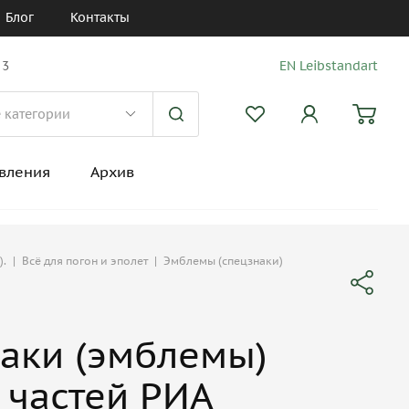
Блог
Контакты
 3
EN Leibstandart
вления
Архив
).
|
Всё для погон и эполет
|
Эмблемы (спецзнаки)
аки (эмблемы)
 частей РИА