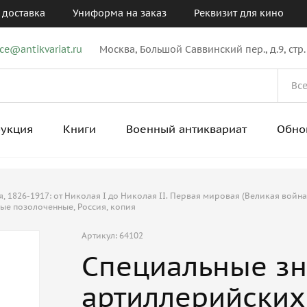
 доставка
Униформа на заказ
Реквизит для кино
ice@antikvariat.ru
Москва, Большой Саввинский пер., д.9, стр.
рукция
Книги
Военный антиквариат
Обно
 1826-1917: от Николая I до Николая II. Первая мировая (Великая война
ые позолоченные, Россия, копия
Артикул: 64102
Специальные зн
артиллерийских