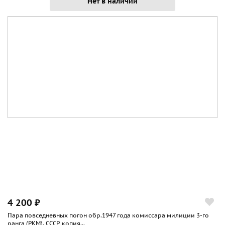
Нет в наличии
4 200 ₽
Пара повседневных погон обр.1947 года комиссара милиции 3-го
ранга (РКМ). СССР, копия...