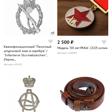
2 500 ₽
Квалификационный "Пехотный
Медаль "ХХ лет РККА". СССР, копия
штурмовой знак в серебре" /
Артикул 110004
"Infanterie-Sturmabzeichen",
(Герма...
Артикул 65410