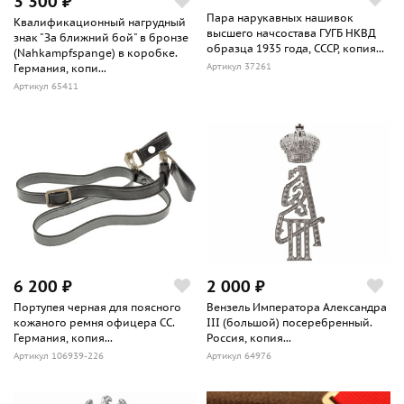
3 300 ₽
Пара нарукавных нашивок
Квалификационный нагрудный
высшего начсостава ГУГБ НКВД
знак "За ближний бой" в бронзе
образца 1935 года, СССР, копия...
(Nahkampfspange) в коробке.
Артикул 37261
Германия, копи...
Артикул 65411
6 200 ₽
2 000 ₽
Портупея черная для поясного
Вензель Императора Александра
кожаного ремня офицера СС.
III (большой) посеребренный.
Германия, копия...
Россия, копия...
Артикул 106939-226
Артикул 64976