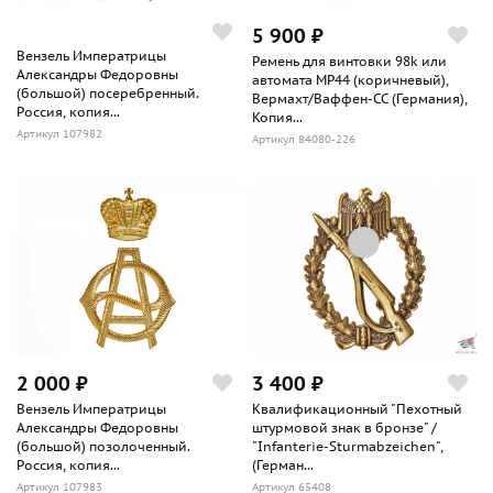
5 900 ₽
Вензель Императрицы
Ремень для винтовки 98k или
Александры Федоровны
автомата MP44 (коричневый),
(большой) посеребренный.
Вермахт/Ваффен-СС (Германия),
Россия, копия...
Копия...
Артикул 107982
Артикул 84080-226
2 000 ₽
3 400 ₽
Вензель Императрицы
Квалификационный "Пехотный
Александры Федоровны
штурмовой знак в бронзе" /
(большой) позолоченный.
"Infanterie-Sturmabzeichen",
Россия, копия...
(Герман...
Артикул 107983
Артикул 65408