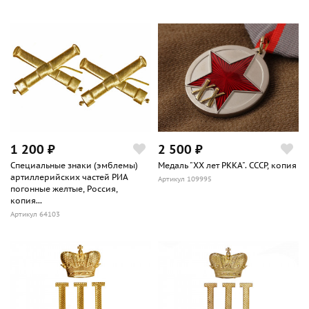
1 200 ₽
2 500 ₽
Специальные знаки (эмблемы)
Медаль "ХХ лет РККА". СССР, копия
артиллерийских частей РИА
Артикул 109995
погонные желтые, Россия,
копия...
Артикул 64103