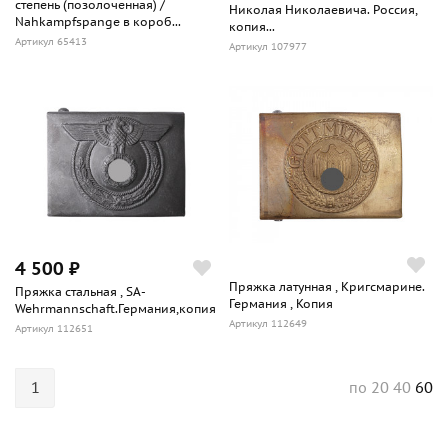
степень (позолоченная) /
Николая Николаевича. Россия,
Nahkampfspange в короб...
копия...
Артикул 65413
Артикул 107977
4 500 ₽
Пряжка латунная , Кригсмарине.
Пряжка стальная , SA-
Германия , Копия
Wehrmannschaft.Германия,копия
Артикул 112649
Артикул 112651
1
20
40
60
по