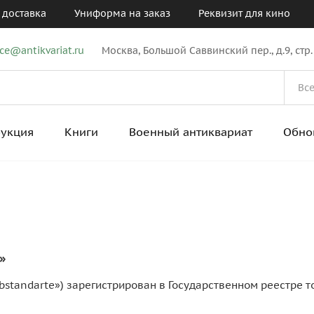
 доставка
Униформа на заказ
Реквизит для кино
ice@antikvariat.ru
Москва, Большой Саввинский пер., д.9, стр.
рукция
Книги
Военный антиквариат
Обно
»
ibstandarte») зарегистрирован в Государственном реестре