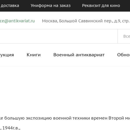
 доставка
Униформа на заказ
Реквизит для кино
ice@antikvariat.ru
Москва, Большой Саввинский пер., д.9, стр.
рукция
Книги
Военный антиквариат
Обно
ке большую экспозицию военной техники времен Второй м
1944г.в.,