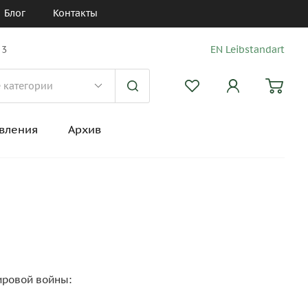
Блог
Контакты
 3
EN Leibstandart
вления
Архив
ировой войны: