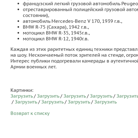
французский легкий грузовой автомобиль Peugeot
отреставрированный полицейский грузовой автомо
состоянии),
автомобиль Mercedes-Benz V 170, 1939 г.в.,
BMW R-75 (Сахара), 1942 г.в.,
мотоцикл BMW R-35, 1945г.в.,
мотоцикл BMW R-12, 1940г.в.
Каждая из этих раритетных единиц техники представля
на шоу. Нескончаемый поток зрителей на стенде, ог
Интерес публики подогревали камерады в аутентичн
Армии военных лет.
Картинки:
Загрузить
/
Загрузить
/
Загрузить
/
Загрузить
/
Загрузит
/
Загрузить
/
Загрузить
/
Загрузить
/
Загрузить
Возврат к списку