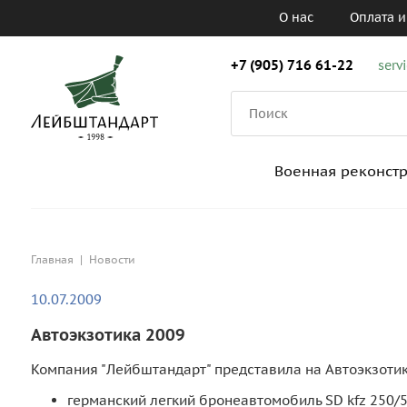
О нас
Оплата и
+7 (905) 716 61-22
serv
Военная реконст
Главная
|
Новости
10.07.2009
Автоэкзотика 2009
Компания "Лейбштандарт" представила на Автоэкзоти
германский легкий бронеавтомобиль SD kfz 250/5, 