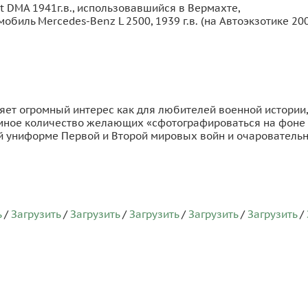
 DMA 1941г.в., использовавшийся в Вермахте,
биль Mercedes-Benz L 2500, 1939 г.в. (на Автоэкзотике 2
ет огромный интерес как для любителей военной истории, 
ромное количество желающих «сфотографироваться на фон
ой униформе Первой и Второй мировых войн и очаровател
ь
/
Загрузить
/
Загрузить
/
Загрузить
/
Загрузить
/
Загрузить
/