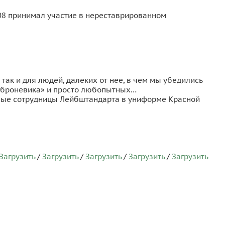
008 принимал участие в нереставрированном
так и для людей, далеких от нее, в чем мы убедились
е броневика» и просто любопытных…
ьные сотрудницы Лейбштандарта в униформе Красной
Загрузить
/
Загрузить
/
Загрузить
/
Загрузить
/
Загрузить