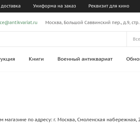
 доставка
Униформа на заказ
Реквизит для кино
ice@antikvariat.ru
Москва, Большой Саввинский пер., д.9, стр.
рукция
Книги
Военный антиквариат
Обно
 магазине по адресу: г. Москва, Смоленская набережная, 2