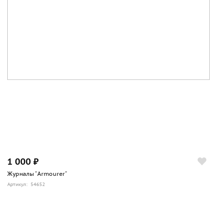
1 000 ₽
Журналы "Armourer"
Артикул: 54652