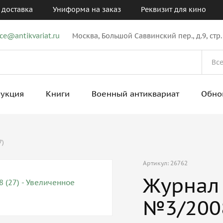
 доставка
Униформа на заказ
Реквизит для кино
ice@antikvariat.ru
Москва, Большой Саввинский пер., д.9, стр.
рукция
Книги
Военный антиквариат
Обно
7)
Артикул: 26762
Журнал 
№3/2008