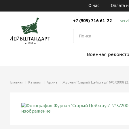
О нас
Оплата и
+7 (905) 716 61-22
serv
Военная реконст
Главная
|
Каталог
|
Архив
|
Журнал "Старый Цейхгауз" №3/2008 (2