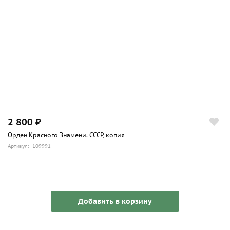
посередине шириной 2 мм. Ширина ленты 24 мм.
В январе 2009 года в Санкт-Петербурге прошла акция
«Ленточка Ленинградской Победы», приуроченная к 65-й
годовщине окончательного снятия блокады Ленинграда.
Данная ленточка повторяет ленту медали «За оборону
Ленинграда».
Медалью № 1 был награждён Жданов Андрей
Александрович.
2 800 ₽
Орден Красного Знамени. СССР, копия
Артикул: 109991
Добавить в корзину