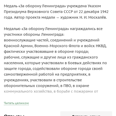
Медаль «За оборону Ленинграда» учреждена Указом
Президиума Верховного Совета СССР от 22 декабря 1942
года. Автор проекта медали — художник Н. И. Москалёв.
Медалью «За оборону Ленинграда» награждались все
участники обороны Ленинграда:
военнослужащие частей, соединений и учреждений
Красной Армии, Военно-Морского Флота и войск НКВД,
фактически участвовавшие в обороне города;
рабочие, служащие и другие лица из гражданского
населения, которые участвовали в боевых действиях по
защите города, содействовали обороне города своей
самоотверженной работой на предприятиях, в
учреждениях, участвовали в строительстве
оборонительных сооружений, в ПВО, в охране
коммунального хозяйства, в борьбе с пожарами от
налётов вражеской авиации, в организации и
обслуживании транспорта и связи, в организации
Читать целиком
общественного питания, снабжения и культурно-бытового
обслуживания населения, в уходе за больными и