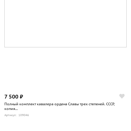
7 500 ₽
Полный комплект кавалера ордена Славы трех степеней. СССР,
копия...
Артикул: 109046