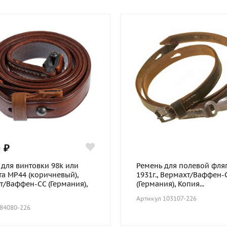
 ₽
 для винтовки 98k или
Ремень для полевой фляг
та MP44 (коричневый),
1931г., Вермахт/Ваффен-
т/Ваффен-СС (Германия),
(Германия), Копия...
Артикул 103107-226
 84080-226