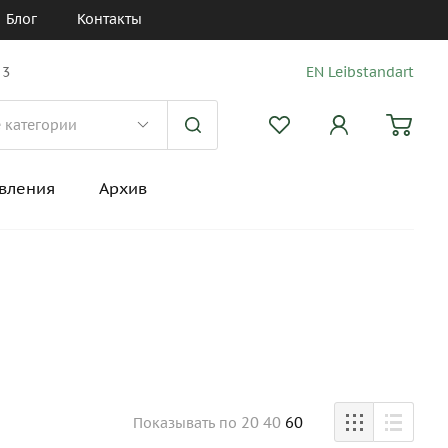
Блог
Контакты
 3
EN Leibstandart
вления
Архив
20
40
60
Показывать
по