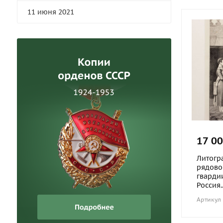
11 июня 2021
17 00
Литогр
рядово
гвардии
Россия..
Артикул