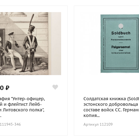
0 ₽
афия "Унтер-офицер,
Солдатская книжка (Sold
й и флейтист Лейб-
эстонского добровольца
 Литовского полка",
составе войск СС. Герман
.
копия...
 111945-346
Артикул 112109