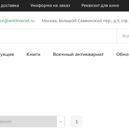
 доставка
Униформа на заказ
Реквизит для кино
ice@antikvariat.ru
Москва, Большой Саввинский пер., д.9, стр.
рукция
Книги
Военный антиквариат
Обно
1