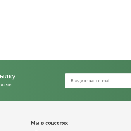
сылку
рвыми
Мы в соцсетях