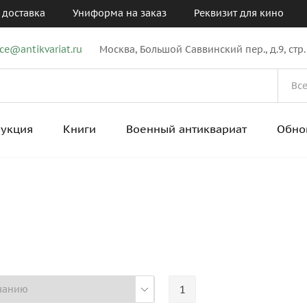
 доставка
Униформа на заказ
Реквизит для кино
ice@antikvariat.ru
Москва, Большой Саввинский пер., д.9, стр.
рукция
Книги
Военный антиквариат
Обно
1