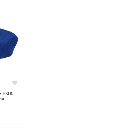
х НКПС
ия