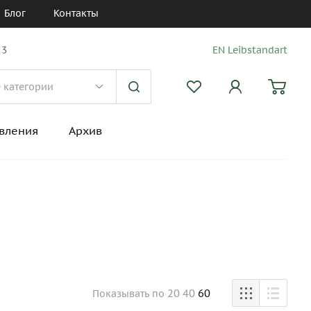
Блог
Контакты
 3
EN Leibstandart
вления
Архив
20
40
60
Показывать
по