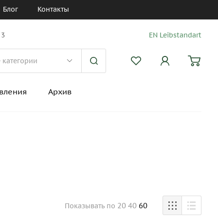
Блог
Контакты
 3
EN Leibstandart
вления
Архив
20
40
60
Показывать
по