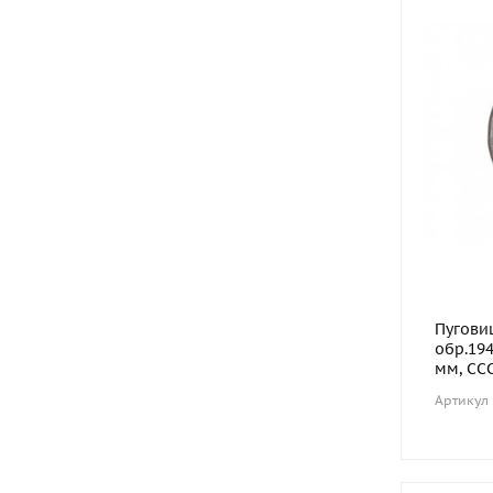
Пугови
обр.194
мм, ССС
Артикул