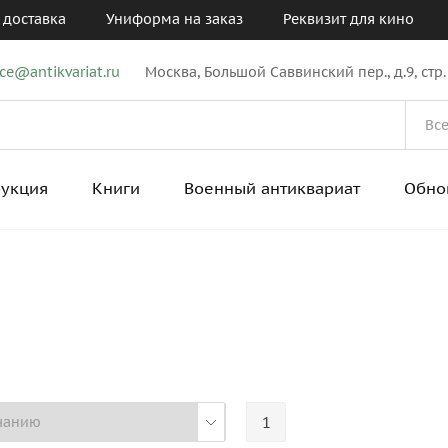
 доставка
Униформа на заказ
Реквизит для кино
ice@antikvariat.ru
Москва, Большой Саввинский пер., д.9, стр.
рукция
Книги
Военный антиквариат
Обно
1