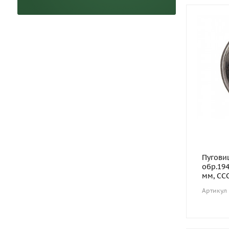
Пугови
обр.194
мм, ССС
Артикул