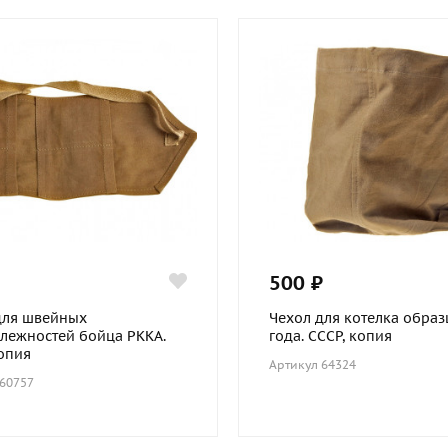
500 ₽
для швейных
Чехол для котелка образ
лежностей бойца РККА.
года. СССР, копия
копия
Артикул 64324
 60757