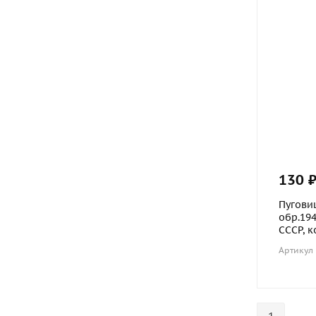
130 
Пугови
обр.194
СССР, к
Артикул