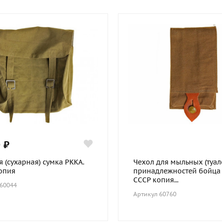
 ₽
 (сухарная) сумка РККА.
Чехол для мыльных (туал
копия
принадлежностей бойца 
СССР копия...
 60044
Артикул 60760