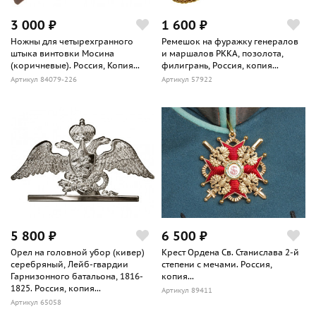
3 000 ₽
1 600 ₽
Ножны для четырехгранного
Ремешок на фуражку генералов
штыка винтовки Мосина
и маршалов РККА, позолота,
(коричневые). Россия, Копия...
филигрань, Россия, копия...
Артикул 84079-226
Артикул 57922
5 800 ₽
6 500 ₽
Орел на головной убор (кивер)
Крест Ордена Св. Станислава 2-й
серебряный, Лейб-гвардии
степени с мечами. Россия,
Гарнизонного батальона, 1816-
копия...
1825. Россия, копия...
Артикул 89411
Артикул 65058