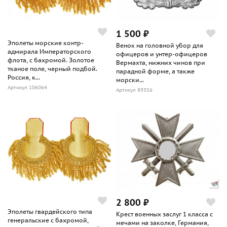
1 500 ₽
Эполеты морские контр-
Венок на головной убор для
адмирала Императорского
офицеров и унтер-офицеров
флота, с бахромой. Золотое
Вермахта, нижних чинов при
тканое поле, черный подбой.
парадной форме, а также
Россия, к...
морски...
Артикул 106064
Артикул 89356
2 800 ₽
Эполеты гвардейского типа
Крест военных заслуг 1 класса с
генеральские с бахромой,
мечами на заколке, Германия,