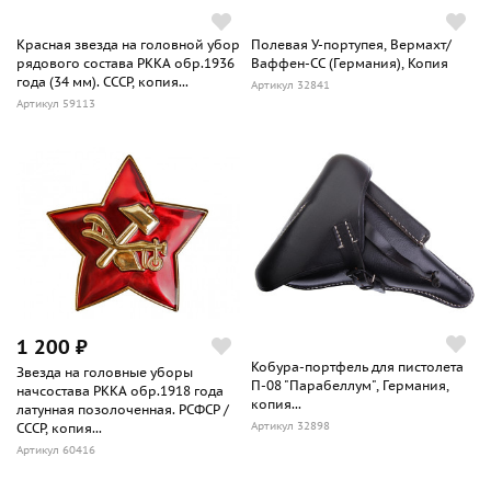
Красная звезда на головной убор
Полевая У-портупея, Вермахт/
рядового состава РККА обр.1936
Ваффен-СС (Германия), Копия
года (34 мм). СССР, копия...
Артикул 32841
Артикул 59113
1 200 ₽
Кобура-портфель для пистолета
Звезда на головные уборы
П-08 "Парабеллум", Германия,
начсостава РККА обр.1918 года
копия...
латунная позолоченная. РСФСР /
Артикул 32898
СССР, копия...
Артикул 60416