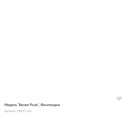
Медаль "Белая Роза", Финляндия
Артикул: 58927-101