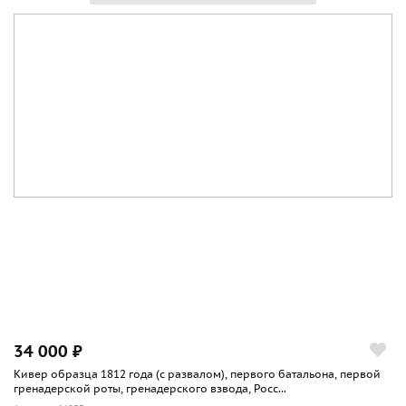
34 000 ₽
Кивер образца 1812 года (с развалом), первого батальона, первой
гренадерской роты, гренадерского взвода, Росс...